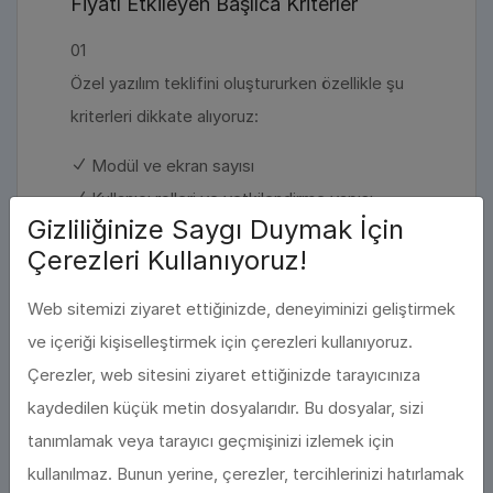
Fiyatı Etkileyen Başlıca Kriterler
01
Özel yazılım teklifini oluştururken özellikle şu
kriterleri dikkate alıyoruz:
Modül ve ekran sayısı
Kullanıcı rolleri ve yetkilendirme yapısı
Gizliliğinize Saygı Duymak İçin
Entegrasyon sayısı (ERP, muhasebe, kargo,
Çerezleri Kullanıyoruz!
SMS vb.)
Mobil uygulama gereksinimi (iOS/Android)
Web sitemizi ziyaret ettiğinizde, deneyiminizi geliştirmek
Raporlama, analitik ve dashboard ihtiyacı
ve içeriği kişiselleştirmek için çerezleri kullanıyoruz.
Bakım/destek süresi ve SLA gereksinimi
Çerezler, web sitesini ziyaret ettiğinizde tarayıcınıza
kaydedilen küçük metin dosyalarıdır. Bu dosyalar, sizi
tanımlamak veya tarayıcı geçmişinizi izlemek için
kullanılmaz. Bunun yerine, çerezler, tercihlerinizi hatırlamak